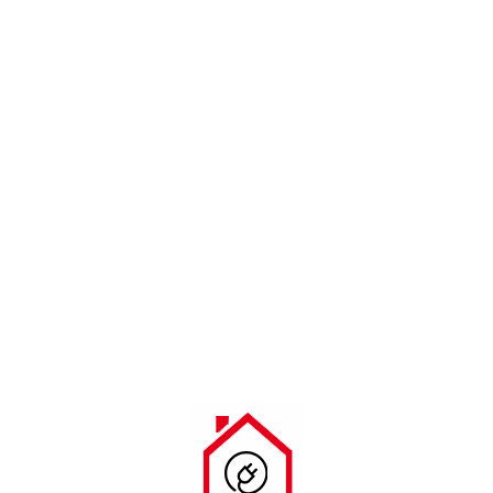
213 090 58 10
24ΩΡΗ ΚΑΛΥΨΗ