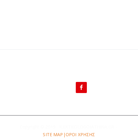
BLOG
Copyright © 2019 · ILEKTROLOGOIATHINA.GR -
SITE MAP|
ΟΡΟΙ ΧΡΗΣΗΣ