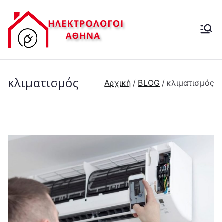
Μετάβαση
στο
ΗΛΕΚΤΡ
περιεχόμενο
ΗΛΕΚΤΡΟΛΟΓΟΙ-
ΒΛΑΒΕΣ ΔΕΗ- 24 ΩΡΕΣ
ΟΛΟΓΟΣ
κλιματισμός
Αρχική
BLOG
κλιματισμός
24 ΩΡΕΣ