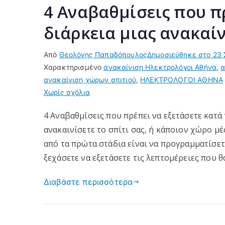
4 Αναβαθμίσεις που πρ
διάρκεια μιας ανακαί
Από
Θεολόγης Παπαδόπουλος
Δημοσιεύθηκε στο
23 
Χαρακτηρισμένο
ανακαίνιση Ηλεκτρολόγοι Αθήνα
,
α
ανακαίνιση χώρων σπιτιού
,
ΗΛΕΚΤΡΟΛΟΓΟΙ ΑΘΗΝΑ
στο
Χωρίς σχόλια
4
4 Αναβαθμίσεις που πρέπει να εξετάσετε κατά 
Αναβαθμίσεις
ανακαινίσετε το σπίτι σας, ή κάποιον χώρο μέ
που
πρέπει
από τα πρώτα στάδια είναι να προγραμματίσετ
να
ξεχάσετε να εξετάσετε τις λεπτομέρειες που θ
εξετάσετε
κατά
Διαβάστε περισσότερα
τη
διάρκεια
μιας