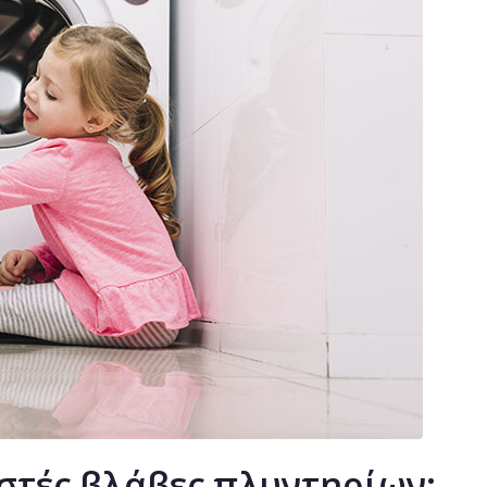
ωστές βλάβες πλυντηρίων;